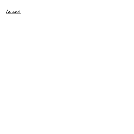
Accueil
Le R3CA
Nos séniors
Nos jeunes
Notre EDR
Partenaires
Nous contacter
Suivez-nous :