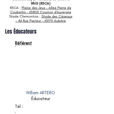
19h15 (R3CA)
R3CA :
Plaine des Jeux - Allée Pierre de
Coubertin - 63800 Cournon d'Auvergne
Stade Clermontois :
Stade des Cézeaux
- 46 Rue Pasteur - 63170 Aubière
Les Éducateurs
Référent
William ARTERO
Éducateur
Tél :