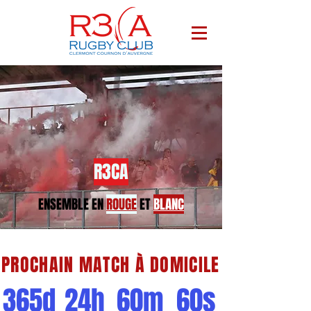
R3CA
ENSEMBLE EN
ROUGE
ET
BLANC
PROCHAIN MATCH À DOMICILE
365d
24h
60m
60s